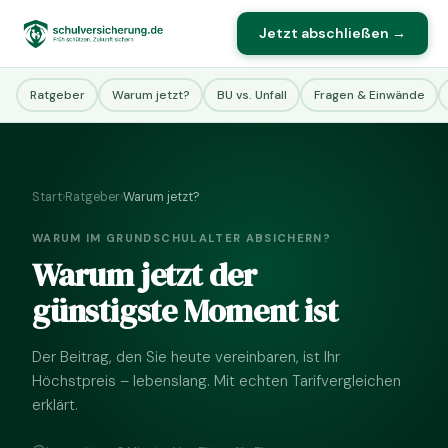
Jetzt abschließen →
Ratgeber
Warum jetzt?
BU vs. Unfall
Fragen & Einwände
Start
›
Ratgeber
›
Warum jetzt?
WARUM IM GRUNDSCHULALTER ABSICHERN?
Warum jetzt der
günstigste Moment ist
Der Beitrag, den Sie heute vereinbaren, ist Ihr
Höchstpreis – lebenslang. Mit echten Tarifvergleichen
erklärt.