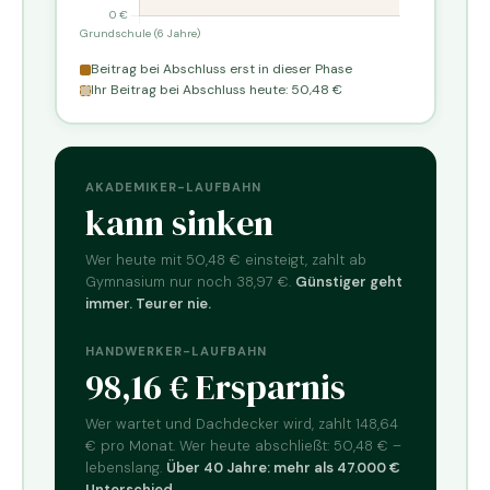
Beitrag bei Abschluss erst in dieser Phase
Ihr Beitrag bei Abschluss heute: 50,48 €
AKADEMIKER-LAUFBAHN
kann sinken
Wer heute mit 50,48 € einsteigt, zahlt ab
Gymnasium nur noch 38,97 €.
Günstiger geht
immer. Teurer nie.
HANDWERKER-LAUFBAHN
98,16 € Ersparnis
Wer wartet und Dachdecker wird, zahlt 148,64
€ pro Monat. Wer heute abschließt: 50,48 € –
lebenslang.
Über 40 Jahre: mehr als 47.000 €
Unterschied.