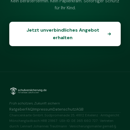
Kein Beratertermin. Kein Papierkram. Sofortiger Schutz
für Ihr Kind.
Jetzt unverbindliches Angebot
erhalten
Früh schützen, Zukunft sichern
Ratgeber
FAQ
Impressum
Datenschutz
AGB
Chancenkarte GmbH, Südpromenade 25, 41812 Erkelenz · Amtsgericht
Mönchengladbach HRB 21867 · USt-ID: DE 365 660 727 · Vertreten
durch: Lennart Johannes Trautmann · Versicherungsmakler gemäß §