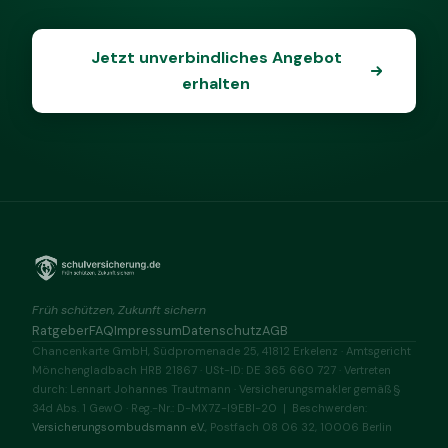
Jetzt unverbindliches Angebot
erhalten
Früh schützen, Zukunft sichern
Ratgeber
FAQ
Impressum
Datenschutz
AGB
Chancenkarte GmbH, Südpromenade 25, 41812 Erkelenz · Amtsgericht
Mönchengladbach HRB 21867 · USt-ID: DE 365 660 727 · Vertreten
durch: Lennart Johannes Trautmann · Versicherungsmakler gemäß §
34d Abs. 1 GewO · Reg.-Nr.: D-MX7Z-I9EBI-20 | Beschwerden:
Versicherungsombudsmann e.V.
, Postfach 08 06 32, 10006 Berlin