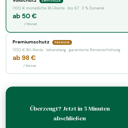
Vollschutz
EMPFOHLEN
1.100 € monatliche BU-Rente · bis 67 · 3 % Dynamik
ab 50 €
/ Monat
Premiumschutz
PREMIUM
1.100 € BU-Rente · lebenslang · garantierte Rentenerhöhung
ab 98 €
/ Monat
Überzeugt? Jetzt in 5 Minuten
abschließen