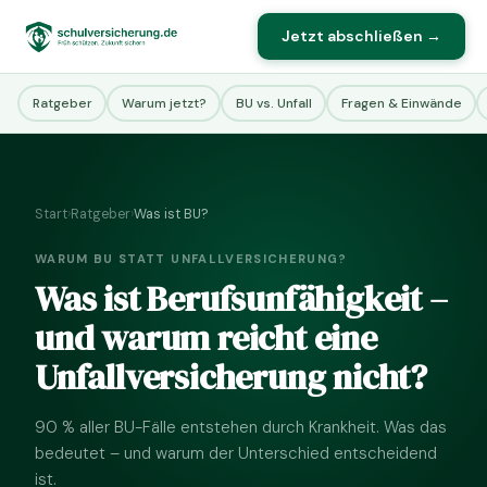
Jetzt abschließen →
Ratgeber
Warum jetzt?
BU vs. Unfall
Fragen & Einwände
Start
›
Ratgeber
›
Was ist BU?
WARUM BU STATT UNFALLVERSICHERUNG?
Was ist Berufsunfähigkeit –
und warum reicht eine
Unfallversicherung nicht?
90 % aller BU-Fälle entstehen durch Krankheit. Was das
bedeutet – und warum der Unterschied entscheidend
ist.